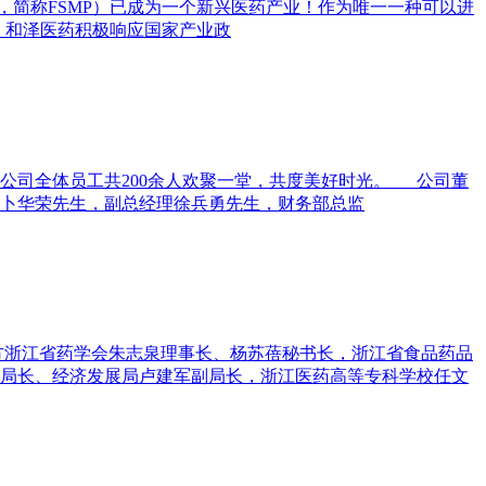
简称FSMP）已成为一个新兴医药产业！作为唯一一种可以进
，和泽医药积极响应国家产业政
子公司全体员工共200余人欢聚一堂，共度美好时光。 公司董
卜华荣先生，副总经理徐兵勇先生，财务部总监
起方浙江省药学会朱志泉理事长、杨苏蓓秘书长，浙江省食品药品
局长、经济发展局卢建军副局长，浙江医药高等专科学校任文