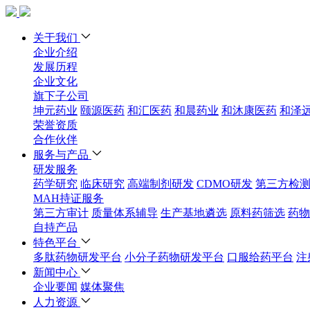
关于我们
企业介绍
发展历程
企业文化
旗下子公司
坤元药业
颐源医药
和汇医药
和晨药业
和沐康医药
和泽
荣誉资质
合作伙伴
服务与产品
研发服务
药学研究
临床研究
高端制剂研发
CDMO研发
第三方检
MAH持证服务
第三方审计
质量体系辅导
生产基地遴选
原料药筛选
药物
自持产品
特色平台
多肽药物研发平台
小分子药物研发平台
口服给药平台
注
新闻中心
企业要闻
媒体聚焦
人力资源