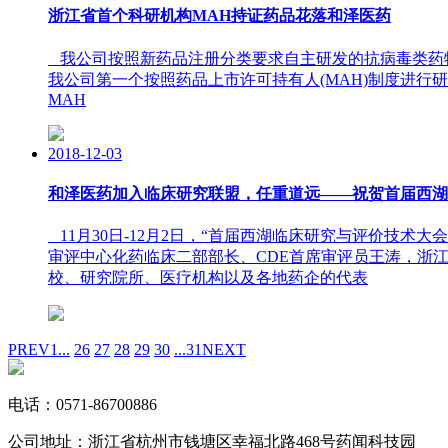
浙江省首个科研机构MAH持证药品花落和泽医药
我公司按照新药品注册分类要求自主研发的抗病毒类药
我公司第一个按照药品上市许可持有人(MAH)制度进行研发的产
MAH
2018-12-03
和泽医药加入临床研究联盟，任重道远——祝贺首届西湖
11月30日-12月2日，“首届西湖临床研究与评价技术
审评中心化药临床二部部长、CDE首席审评员王涛，浙
校、研究院所、医疗机构以及各地药企的代表
PREV
1...
26
27
28
29
30
...31
NEXT
电话：
0571-86700886
公司地址：
浙江省杭州市钱塘区幸福北路468号药闻科技园