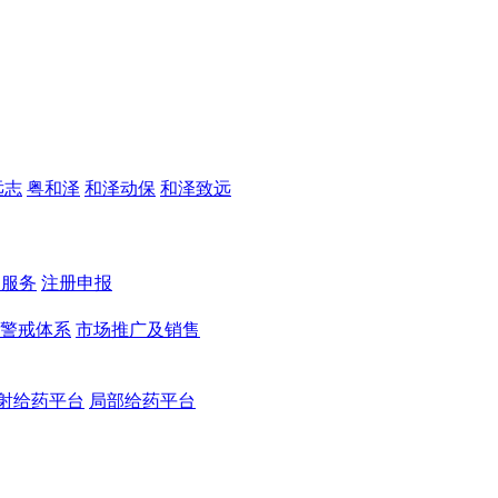
远志
粤和泽
和泽动保
和泽致远
测服务
注册申报
警戒体系
市场推广及销售
射给药平台
局部给药平台