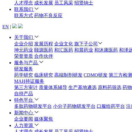
人才理念
成长发展
员工风采
招贤纳士
联系我们
联系方式
药物不良反应
EN
|
关于我们
企业介绍
发展历程
企业文化
旗下子公司
坤元药业
颐源医药
和汇医药
和晨药业
和沐康医药
和泽
荣誉资质
合作伙伴
服务与产品
研发服务
药学研究
临床研究
高端制剂研发
CDMO研发
第三方检
MAH持证服务
第三方审计
质量体系辅导
生产基地遴选
原料药筛选
药物
自持产品
特色平台
多肽药物研发平台
小分子药物研发平台
口服给药平台
注
新闻中心
企业要闻
媒体聚焦
人力资源
人才理念
成长发展
员工风采
招贤纳士