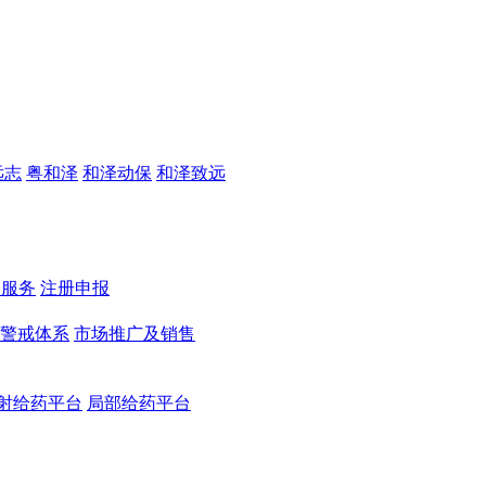
远志
粤和泽
和泽动保
和泽致远
测服务
注册申报
警戒体系
市场推广及销售
射给药平台
局部给药平台