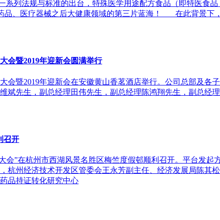
系列法规与标准的出台，特殊医学用途配方食品（即特医食品，
继药品、医疗器械之后大健康领域的第三片蓝海！ 在此背景下
大会暨2019年迎新会圆满举行
彰大会暨2019年迎新会在安徽黄山香茗酒店举行。公司总部及各
维斌先生，副总经理田伟先生，副总经理陈鸿翔先生，副总经理
利召开
第一届大会”在杭州市西湖风景名胜区梅竺度假邨顺利召开。平台发
，杭州经济技术开发区管委会王永芳副主任、经济发展局陈其松
药品持证转化研究中心