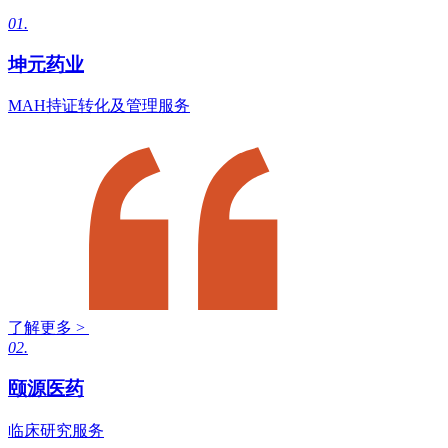
01.
坤元药业
MAH持证转化及管理服务
了解更多 >
02.
颐源医药
临床研究服务