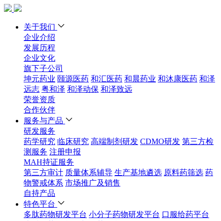
关于我们
企业介绍
发展历程
企业文化
旗下子公司
坤元药业
颐源医药
和汇医药
和晨药业
和沐康医药
和泽
远志
粤和泽
和泽动保
和泽致远
荣誉资质
合作伙伴
服务与产品
研发服务
药学研究
临床研究
高端制剂研发
CDMO研发
第三方检
测服务
注册申报
MAH持证服务
第三方审计
质量体系辅导
生产基地遴选
原料药筛选
药
物警戒体系
市场推广及销售
自持产品
特色平台
多肽药物研发平台
小分子药物研发平台
口服给药平台