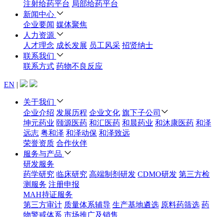
注射给药平台
局部给药平台
新闻中心
企业要闻
媒体聚焦
人力资源
人才理念
成长发展
员工风采
招贤纳士
联系我们
联系方式
药物不良反应
EN
|
关于我们
企业介绍
发展历程
企业文化
旗下子公司
坤元药业
颐源医药
和汇医药
和晨药业
和沐康医药
和泽
远志
粤和泽
和泽动保
和泽致远
荣誉资质
合作伙伴
服务与产品
研发服务
药学研究
临床研究
高端制剂研发
CDMO研发
第三方检
测服务
注册申报
MAH持证服务
第三方审计
质量体系辅导
生产基地遴选
原料药筛选
药
物警戒体系
市场推广及销售