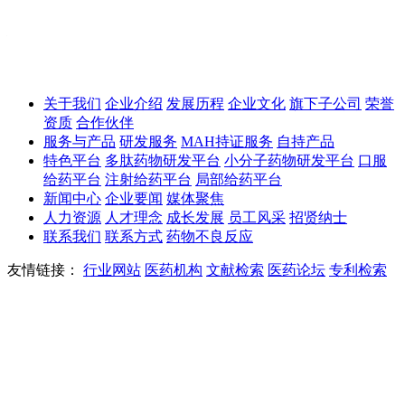
关注我们
官方微信
关于我们
企业介绍
发展历程
企业文化
旗下子公司
荣誉
资质
合作伙伴
服务与产品
研发服务
MAH持证服务
自持产品
特色平台
多肽药物研发平台
小分子药物研发平台
口服
给药平台
注射给药平台
局部给药平台
新闻中心
企业要闻
媒体聚焦
人力资源
人才理念
成长发展
员工风采
招贤纳士
联系我们
联系方式
药物不良反应
友情链接：
行业网站
医药机构
文献检索
医药论坛
专利检索
浙江和泽医药科技股份有限公司 版权所有(C)2021
浙ICP备
15019923号-1
技术支持：予尚网络