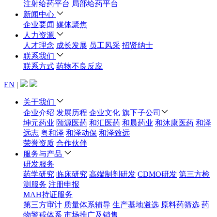
注射给药平台
局部给药平台
新闻中心
企业要闻
媒体聚焦
人力资源
人才理念
成长发展
员工风采
招贤纳士
联系我们
联系方式
药物不良反应
EN
|
关于我们
企业介绍
发展历程
企业文化
旗下子公司
坤元药业
颐源医药
和汇医药
和晨药业
和沐康医药
和泽
远志
粤和泽
和泽动保
和泽致远
荣誉资质
合作伙伴
服务与产品
研发服务
药学研究
临床研究
高端制剂研发
CDMO研发
第三方检
测服务
注册申报
MAH持证服务
第三方审计
质量体系辅导
生产基地遴选
原料药筛选
药
物警戒体系
市场推广及销售