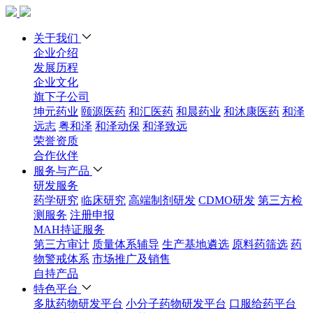
关于我们
企业介绍
发展历程
企业文化
旗下子公司
坤元药业
颐源医药
和汇医药
和晨药业
和沐康医药
和泽
远志
粤和泽
和泽动保
和泽致远
荣誉资质
合作伙伴
服务与产品
研发服务
药学研究
临床研究
高端制剂研发
CDMO研发
第三方检
测服务
注册申报
MAH持证服务
第三方审计
质量体系辅导
生产基地遴选
原料药筛选
药
物警戒体系
市场推广及销售
自持产品
特色平台
多肽药物研发平台
小分子药物研发平台
口服给药平台