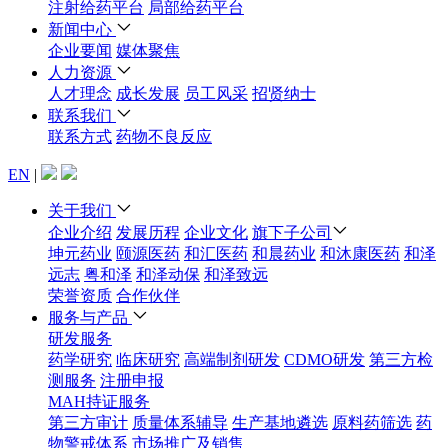
注射给药平台
局部给药平台
新闻中心
企业要闻
媒体聚焦
人力资源
人才理念
成长发展
员工风采
招贤纳士
联系我们
联系方式
药物不良反应
EN
|
关于我们
企业介绍
发展历程
企业文化
旗下子公司
坤元药业
颐源医药
和汇医药
和晨药业
和沐康医药
和泽
远志
粤和泽
和泽动保
和泽致远
荣誉资质
合作伙伴
服务与产品
研发服务
药学研究
临床研究
高端制剂研发
CDMO研发
第三方检
测服务
注册申报
MAH持证服务
第三方审计
质量体系辅导
生产基地遴选
原料药筛选
药
物警戒体系
市场推广及销售