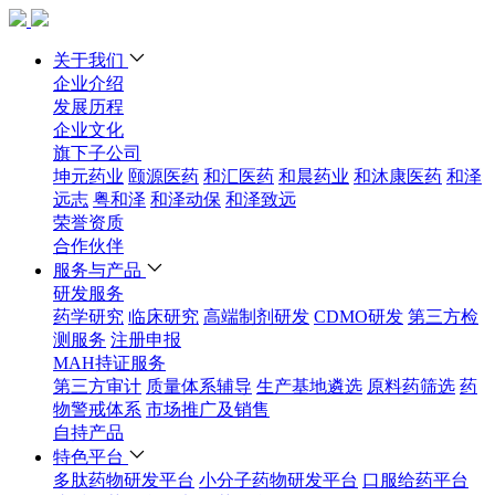
关于我们
企业介绍
发展历程
企业文化
旗下子公司
坤元药业
颐源医药
和汇医药
和晨药业
和沐康医药
和泽
远志
粤和泽
和泽动保
和泽致远
荣誉资质
合作伙伴
服务与产品
研发服务
药学研究
临床研究
高端制剂研发
CDMO研发
第三方检
测服务
注册申报
MAH持证服务
第三方审计
质量体系辅导
生产基地遴选
原料药筛选
药
物警戒体系
市场推广及销售
自持产品
特色平台
多肽药物研发平台
小分子药物研发平台
口服给药平台