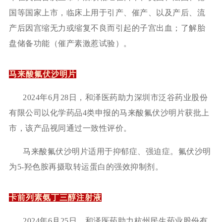
国等国家上市，临床上用于引产、催产、以及产后、流
产后因宫缩无力或缩复不良而引起的子宫出血；了解胎
盘储备功能（催产素激惹试验）。
马来酸氟伏沙明片
2024年6月28日，和泽医药助力深圳市泛谷药业股份
有限公司以化学药品4类申报的马来酸氟伏沙明片获批上
市，该产品视同通过一致性评价。
马来酸氟伏沙明片适用于抑郁症、强迫症。氟伏沙明
为
5-羟色胺再摄取转运蛋白的强效抑制剂。
卡前列素氨丁三醇注射液
2024年6月25日，和泽医药助力杭州民生药业股份有