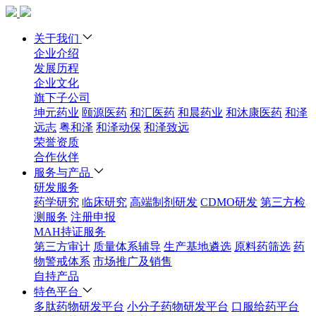
关于我们
企业介绍
发展历程
企业文化
旗下子公司
坤元药业
颐源医药
和汇医药
和晨药业
和沐康医药
和泽
远志
粤和泽
和泽动保
和泽致远
荣誉资质
合作伙伴
服务与产品
研发服务
药学研究
临床研究
高端制剂研发
CDMO研发
第三方检
测服务
注册申报
MAH持证服务
第三方审计
质量体系辅导
生产基地遴选
原料药筛选
药
物警戒体系
市场推广及销售
自持产品
特色平台
多肽药物研发平台
小分子药物研发平台
口服给药平台