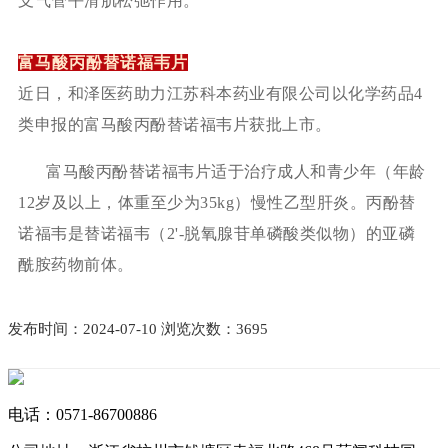
支气管平滑肌松弛作用。
富马酸丙酚替诺福韦片
近日，和泽医药助力江苏科本药业有限公司以化学药品
4
类申报的富马酸丙酚替诺福韦片获批上市。
富马酸丙酚替诺福韦片适于治疗成人和青少年（年龄
12岁及以上，体重至少为35kg）慢性乙型肝炎。丙酚替
诺福韦是替诺福韦（2'-脱氧腺苷单磷酸类似物）的亚磷
酰胺药物前体。
发布时间：2024-07-10 浏览次数：3695
电话：
0571-86700886