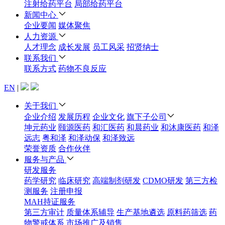
注射给药平台
局部给药平台
新闻中心
企业要闻
媒体聚焦
人力资源
人才理念
成长发展
员工风采
招贤纳士
联系我们
联系方式
药物不良反应
EN
|
关于我们
企业介绍
发展历程
企业文化
旗下子公司
坤元药业
颐源医药
和汇医药
和晨药业
和沐康医药
和泽
远志
粤和泽
和泽动保
和泽致远
荣誉资质
合作伙伴
服务与产品
研发服务
药学研究
临床研究
高端制剂研发
CDMO研发
第三方检
测服务
注册申报
MAH持证服务
第三方审计
质量体系辅导
生产基地遴选
原料药筛选
药
物警戒体系
市场推广及销售