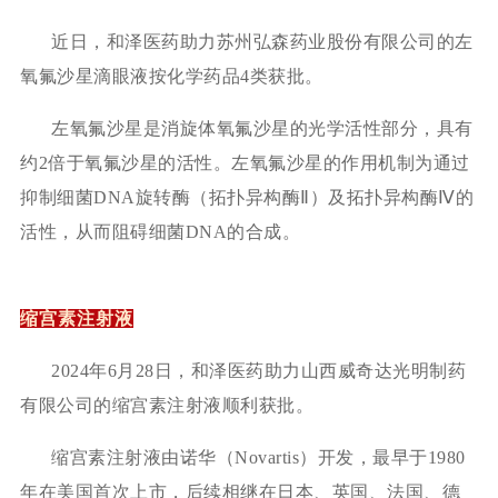
近日，和泽医药助力苏州弘森药业股份有限公司的左
氧氟沙星滴眼液按化学药品
4类获批。
左氧氟沙星是消旋体氧氟沙星的光学活性部分，具有
约
2倍于氧氟沙星的活性。左氧氟沙星的作用机制为通过
抑制细菌DNA旋转酶（拓扑异构酶Ⅱ）及拓扑异构酶Ⅳ的
活性，从而阻碍细菌DNA的合成。
缩宫素注射液
2024年6月28日，和泽医药助力山西威奇达光明制药
有限公司的缩宫素注射液顺利获批。
缩宫素注射液由诺华（
Novartis）开发，最早于1980
年在美国首次上市，后续相继在日本、英国、法国、德